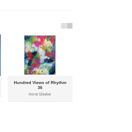
Hundred Views of Rhythm
Lumen 14
36
Milen Miltchev
Horst Gläsker