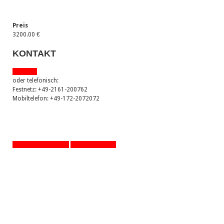
Preis
3200.00 €
KONTAKT
via email
oder telefonisch:
Festnetz: +49-2161-200762
Mobiltelefon: +49-172-2072072
zurück zur Übersicht
eine Seite zurück