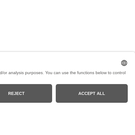
KT
se:
Kaiserstraße 67/69
 Mönchengladbach
on:
+492161200762 und +49 172207 207 2
icht vorhanden