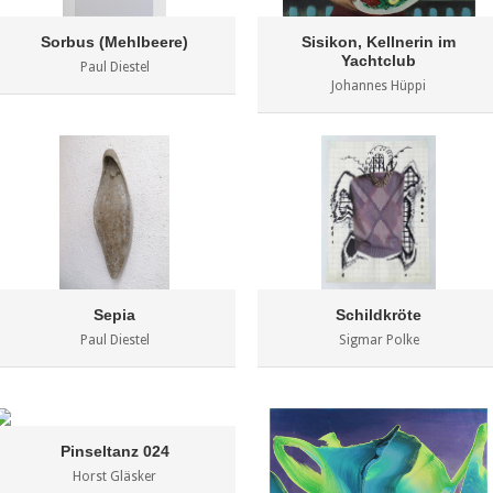
Sorbus (Mehlbeere)
Sisikon, Kellnerin im
Yachtclub
Paul Diestel
Johannes Hüppi
Sepia
Schildkröte
Paul Diestel
Sigmar Polke
Pinseltanz 024
Horst Gläsker