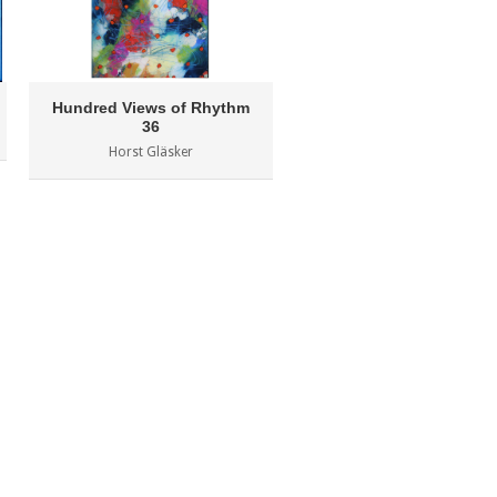
Hundred Views of Rhythm
Lumen 14
36
Milen Miltchev
Horst Gläsker