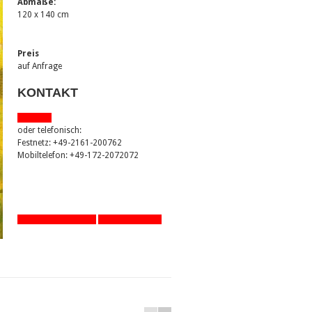
Abmaße:
120 x 140 cm
Preis
auf Anfrage
KONTAKT
via email
oder telefonisch:
Festnetz: +49-2161-200762
Mobiltelefon: +49-172-2072072
zurück zur Übersicht
eine Seite zurück