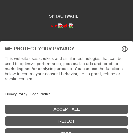
SPRACHWAHL
DATENSCHUTZ
KONTAKT
Adresse:
Kaiserstraße 67/69
41061 Mönchengladbach
Telefon:
+492161200762 und +49 172207 207 2
Fax:
nicht vorhanden
Email:
info[at]galerieloehrl.de